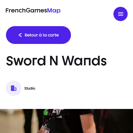
FrenchGames
Map
Retour à la carte
Sword N Wands
Studio