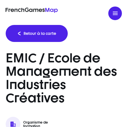
FrenchGames
Map
Retour à la carte
EMIC / Ecole de
Management des
Industries
Créatives
Organisme de
formation