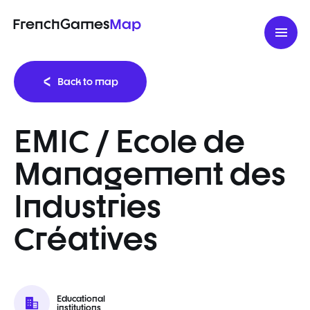
FrenchGames
Map
Back to map
EMIC / Ecole de
Management des
Industries
Créatives
Educational
institutions