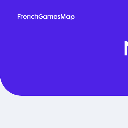
FrenchGames
Map