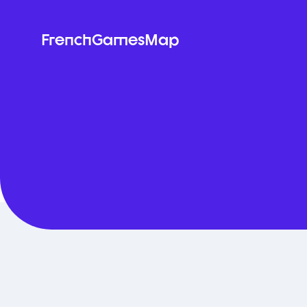
FrenchGames
Map