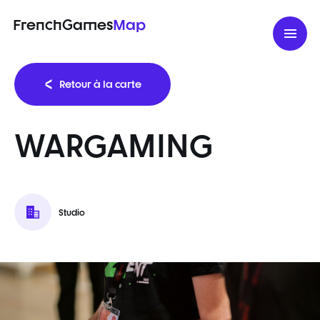
FrenchGames
Map
Retour à la carte
WARGAMING
Studio