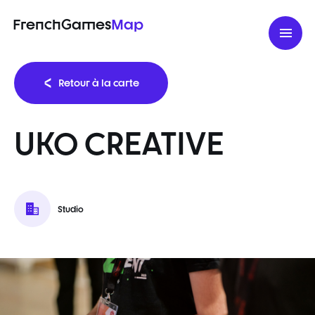
FrenchGames
Map
Retour à la carte
UKO CREATIVE
Studio