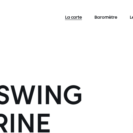
La carte
Baromètre
L
 SWING
RINE