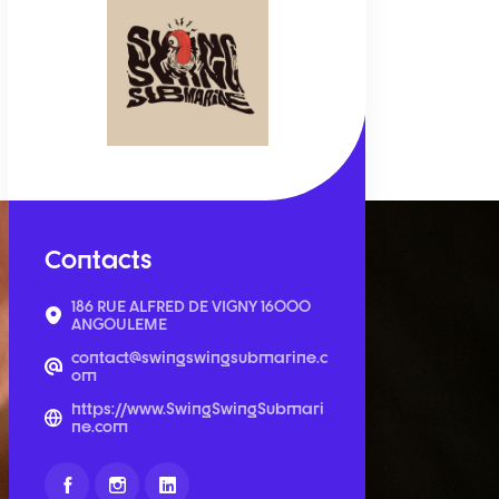
Contacts
186 RUE ALFRED DE VIGNY 16000
ANGOULEME
contact@swingswingsubmarine.c
om
https://www.SwingSwingSubmari
ne.com