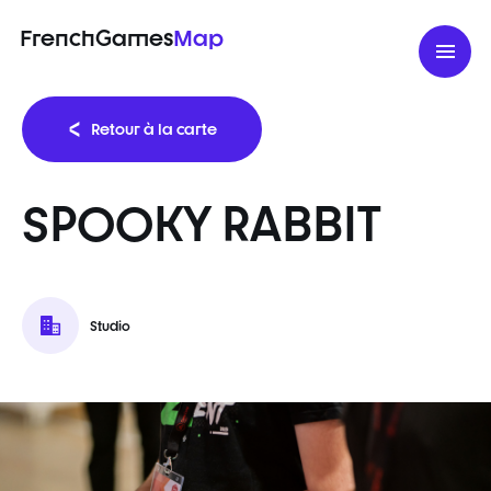
FrenchGames
Map
Retour à la carte
SPOOKY RABBIT
Studio