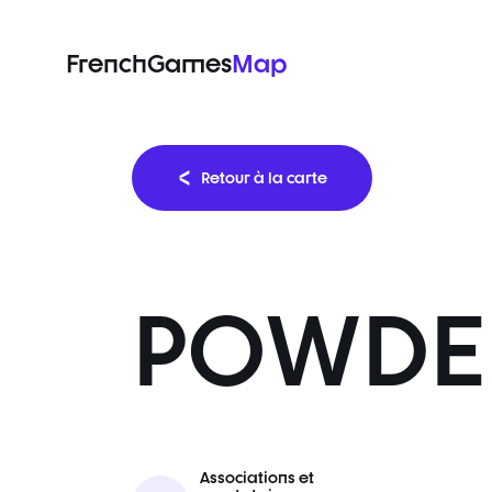
FrenchGames
Map
Retour à la carte
POWDE
Associations et