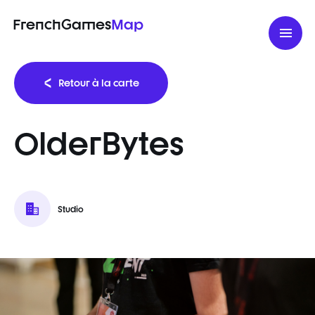
FrenchGames
Map
Retour à la carte
OlderBytes
Studio