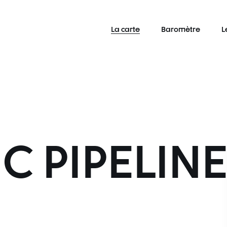
La carte
Baromètre
L
C PIPELIN