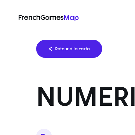
FrenchGames
Map
Retour à la carte
NUMERI