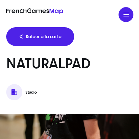
FrenchGames
Map
Retour à la carte
NATURALPAD
Studio