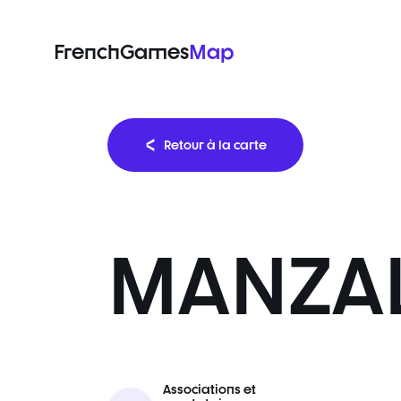
FrenchGames
Map
Retour à la carte
MANZA
Associations et