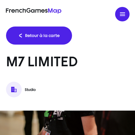
FrenchGames
Map
Retour à la carte
M7 LIMITED
Studio