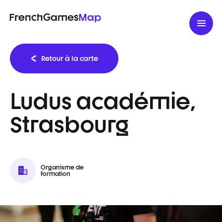
FrenchGames
Map
Retour à la carte
Ludus académie,
Strasbourg
Organisme de
formation