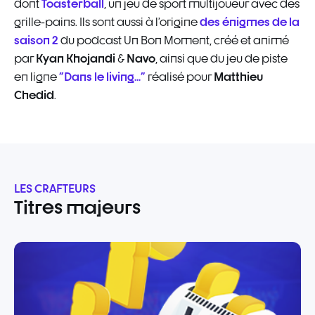
Toasterball
dont
, un jeu de sport multijoueur avec des
des énigmes de la
grille-pains. Ils sont aussi à l’origine
saison 2
du podcast Un Bon Moment, créé et animé
Kyan Khojandi
Navo
par
&
, ainsi que du jeu de piste
"Dans le living..."
Matthieu
en ligne
réalisé pour
Chedid
.
LES CRAFTEURS
Titres majeurs