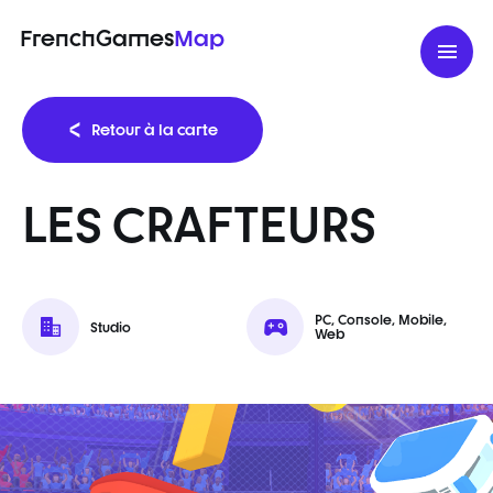
FrenchGames
Map
Retour à la carte
LES CRAFTEURS
PC, Console, Mobile,
Studio
Web