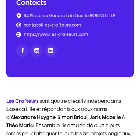
Contacts
34 Place du Général de Gaulle 59800 LILLE
contact@les-crafteurs.com
https://www.les-crafteurs.com
Les Crafteurs
sont quatre créatifs indépendants
basés à Lille et répondants aux doux noms
Alexandre Huyghe
Simon Brioul
Joris Mazelle
d'
,
,
&
Théo Maria
. Ensemble, ils ont décidé d’unir leurs
forces pour fabriquer tout un tas de projets originaux,