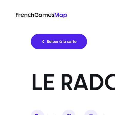
FrenchGames
Map
Retour à la carte
LE RAD