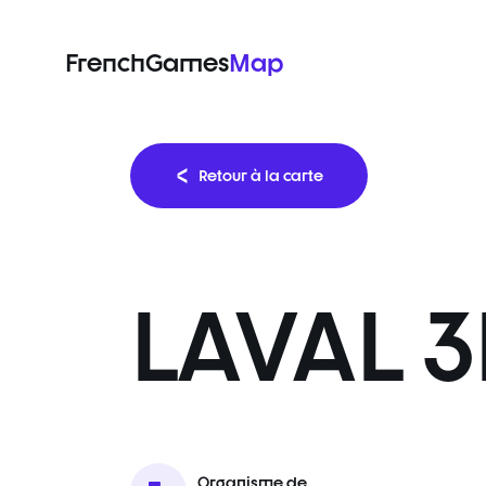
FrenchGames
Map
Retour à la carte
LAVAL 3
Organisme de