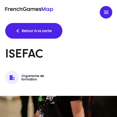
FrenchGames
Map
Retour à la carte
ISEFAC
Organisme de
formation