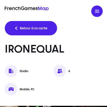
FrenchGames
Map
Retour à la carte
IRONEQUAL
Studio
4
Mobile, PC