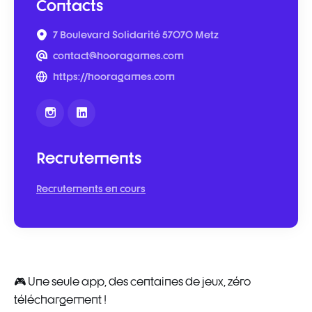
Contacts
7 Boulevard Solidarité 57070 Metz
contact@hooragames.com
https://hooragames.com
Recrutements
Recrutements en cours
🎮 Une seule app, des centaines de jeux, zéro
téléchargement !