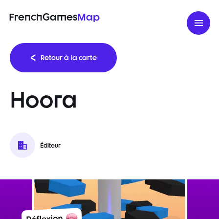
FrenchGames
Map
Retour à la carte
Hoora
Éditeur