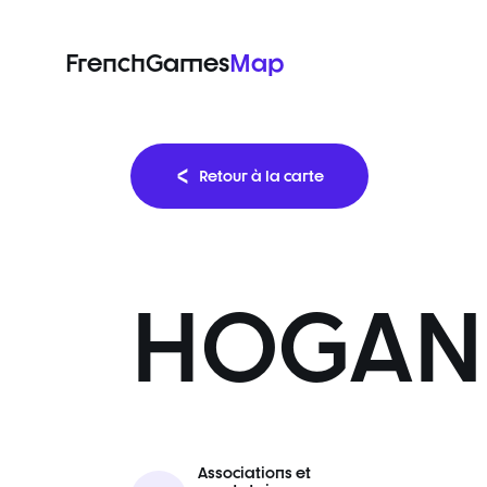
FrenchGames
Map
Retour à la carte
HOGAN 
Associations et