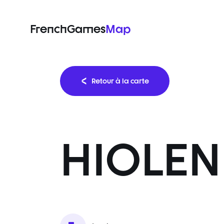
FrenchGames
Map
Retour à la carte
HIOLEN