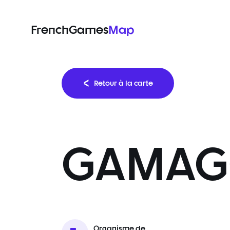
FrenchGames
Map
Retour à la carte
GAMAG
Organisme de