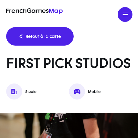
FrenchGames
Map
Retour à la carte
FIRST PICK STUDIOS
Studio
Mobile