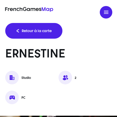
FrenchGames
Map
Retour à la carte
ERNESTINE
Studio
2
PC