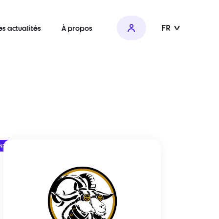
FR
es actualités
À propos
NT SNJV