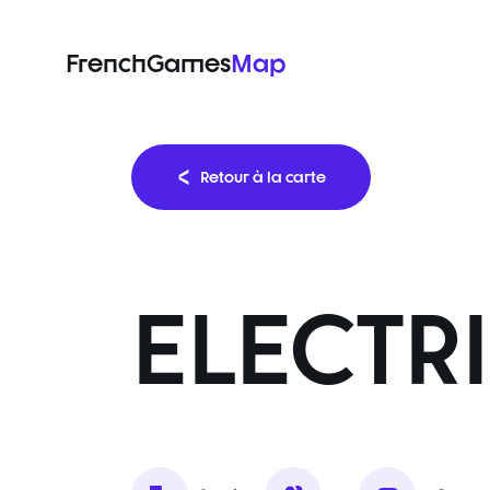
FrenchGames
Map
Retour à la carte
ELECTR