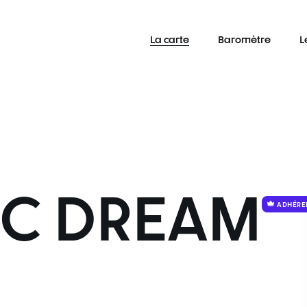
La carte
Baromètre
L
IC DREAM
ADHÉRE