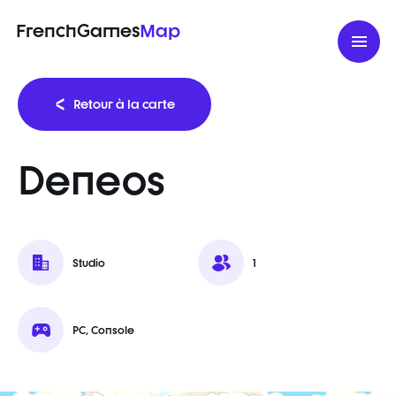
FrenchGames
Map
Retour à la carte
Deneos
Studio
1
PC, Console