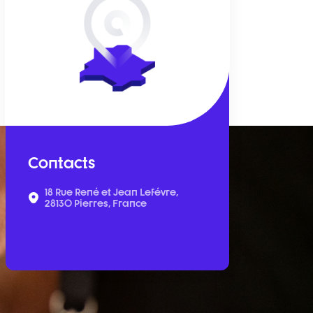
Contacts
18 Rue René et Jean Lefévre,
28130 Pierres, France