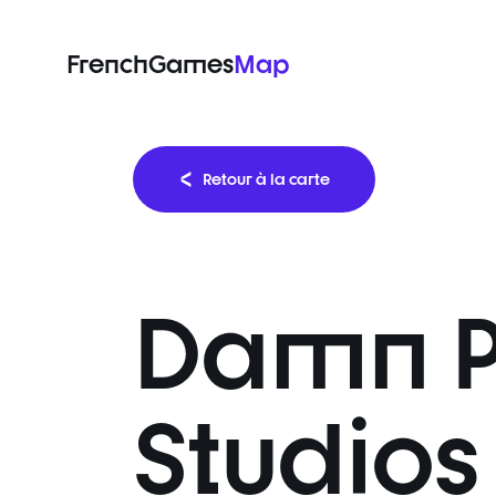
FrenchGames
Map
Retour à la carte
Damn P
Studios