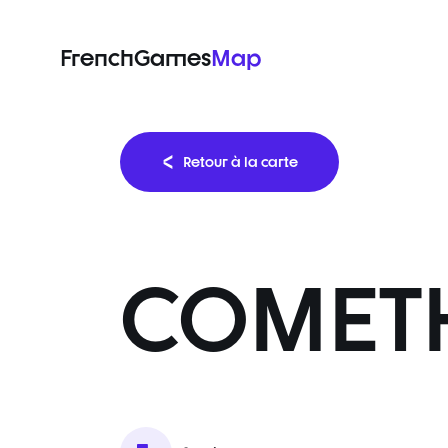
FrenchGames
Map
Retour à la carte
COMETH