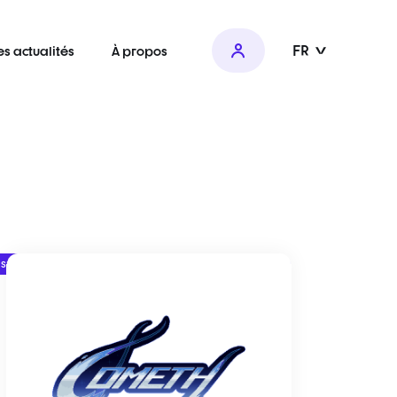
FR
es actualités
À propos
 SNJV