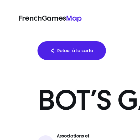
FrenchGames
Map
Retour à la carte
BOT'S 
Associations et