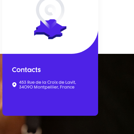
Contacts
453 Rue de la Croix de Lavit,
34090 Montpellier, France