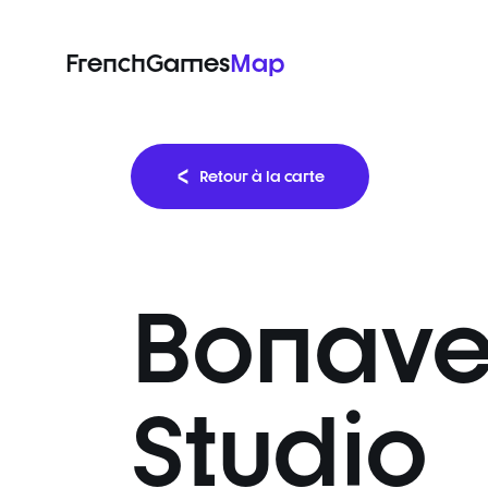
FrenchGames
Map
Retour à la carte
Bonave
Studio