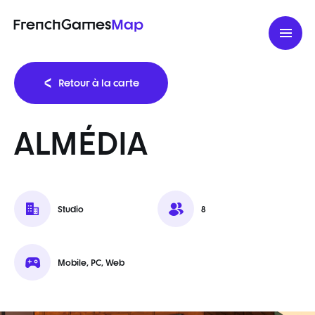
FrenchGames
Map
Retour à la carte
ALMÉDIA
Studio
8
Mobile, PC, Web