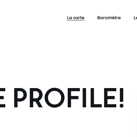
La carte
Baromètre
L
 PROFILE!