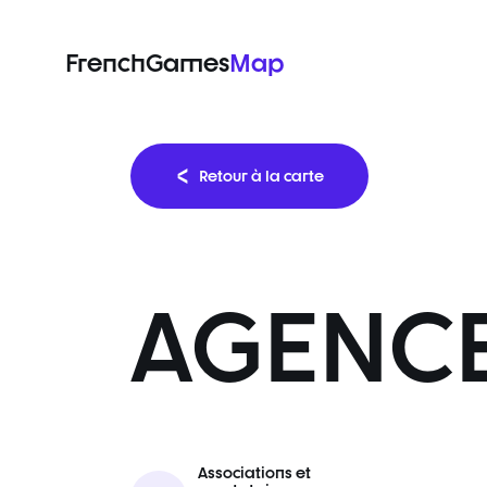
FrenchGames
Map
Retour à la carte
AGENCE
Associations et