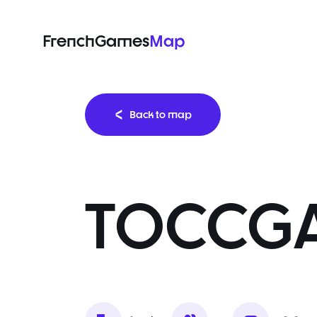
FrenchGames
Map
Back to map
TOCCG