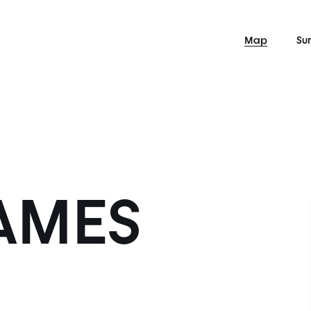
Map
Su
AMES