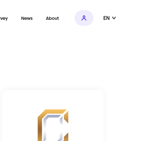
EN
rvey
News
About