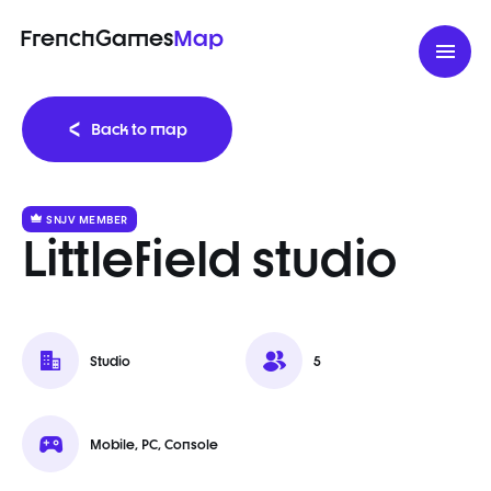
FrenchGames
Map
Back to map
SNJV MEMBER
Littlefield studio
Studio
5
Mobile, PC, Console