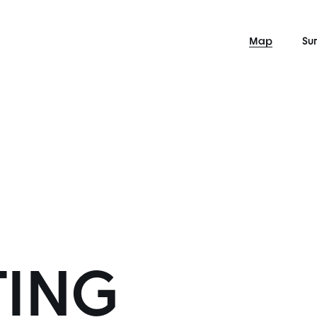
Map
Su
TING