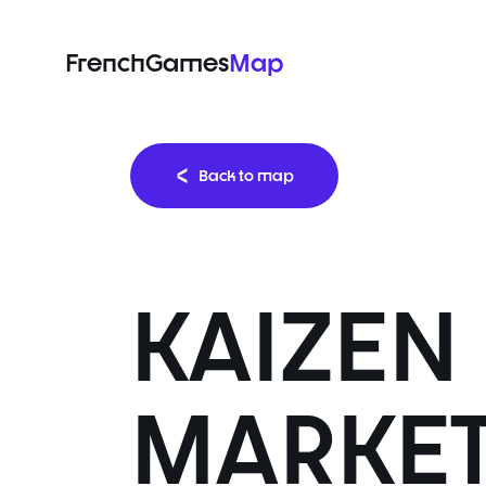
FrenchGames
Map
Back to map
KAIZEN
MARKE