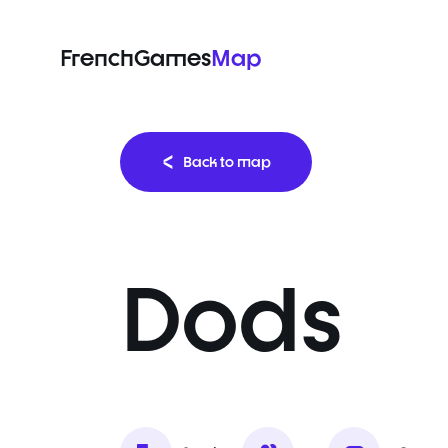
FrenchGames
Map
Back to map
Dods