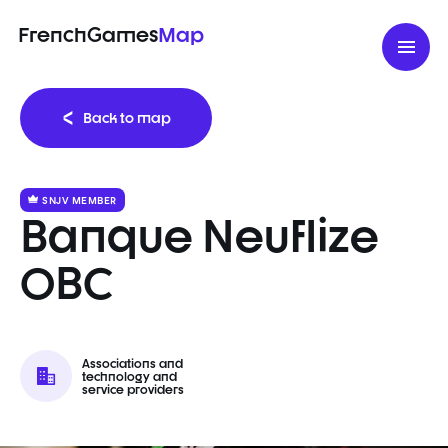
FrenchGames
Map
Back to map
SNJV MEMBER
Banque Neuflize
OBC
Associations and
technology and
service providers