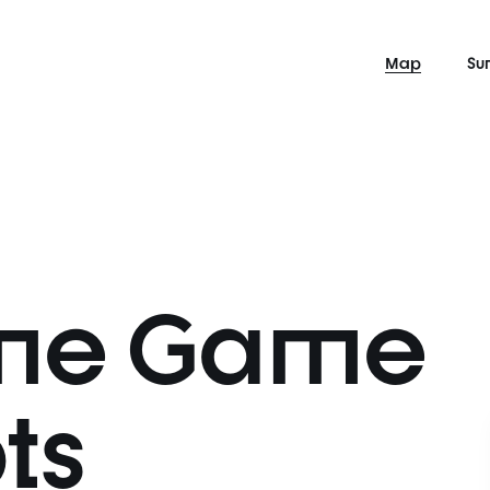
Map
Su
me Game
ts