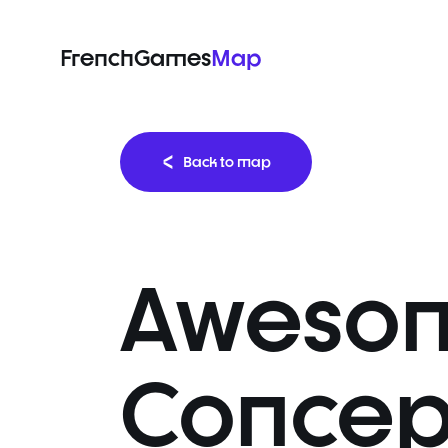
FrenchGames
Map
Back to map
Aweso
Concep