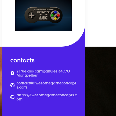
contacts
21 rue des campanules 34070
Montpellier
contact@awesomegameconcept
s.com
https://Awesomegameconcepts.c
om