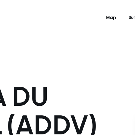
Map
Su
A DU
 (ADDV)