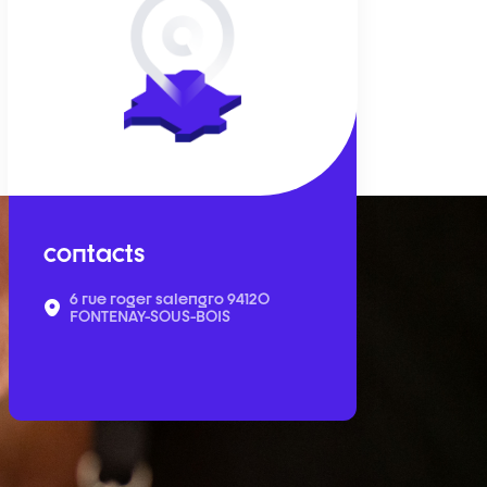
contacts
6 rue roger salengro 94120
FONTENAY-SOUS-BOIS