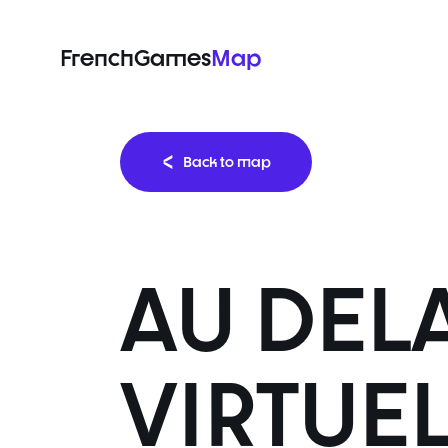
FrenchGames
Map
Back to map
AU DEL
VIRTUEL